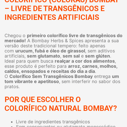
– LIVRE DE TRANSGÊNICOS E
INGREDIENTES ARTIFICIAIS
Chegou o
primeiro colorífico livre de transgênicos do
mercado!
A Bombay Herbs & Spices apresenta a sua
versão deste tradicional tempero: feito apenas
com
urucum, fubá e óleo de girassol
, sem aditivos
artificiais,
sem glutamato
,
sem sal
e
sem glúten
.
Ideal para quem busca
realçar a cor dos alimentos
,
esse produto é perfeito para
arroz, carnes, molhos,
caldos, ensopados e receitas do dia a dia
.
O
Colorífico Sem Transgênicos Bombay
entrega
um
tom vibrante e apetitoso
, sem interferir no sabor dos
pratos.
POR QUE ESCOLHER O
COLORÍFICO NATURAL BOMBAY?
Livre de ingredientes transgênicos
Sem conservantes ou glutamato monossódico