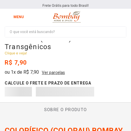
Frete Grátis para todo Brasil!
O que você está buscando?
Colorífico (colorau) sem
Transgênicos
Clique e veja!
R$
7
,
90
ou
1
x de
R$
7
,
90
Ver parcelas
SOBRE O PRODUTO
COLORÍFICO (COLORAU) BOMBAY