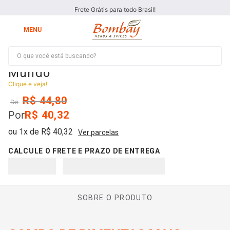
Frete Grátis para todo Brasil!
O que você está buscando?
Kit Pimentas Mais Fortes do
Mundo
Clique e veja!
R$
44
,
80
De
Por
R$
40
,
32
ou
1
x de
R$
40
,
32
Ver parcelas
SOBRE O PRODUTO