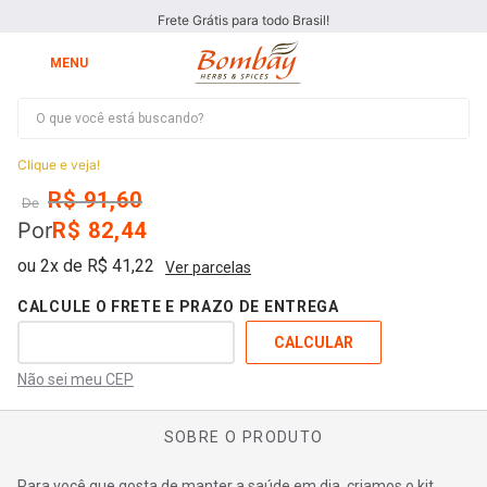
Frete Grátis para todo Brasil!
O que você está buscando?
Combo Golden Milk
Clique e veja!
R$
91
,
60
De
Por
R$
82
,
44
ou
2
x de
R$
41
,
22
Ver parcelas
Não sei meu CEP
SOBRE O PRODUTO
Para você que gosta de manter a saúde em dia, criamos o kit