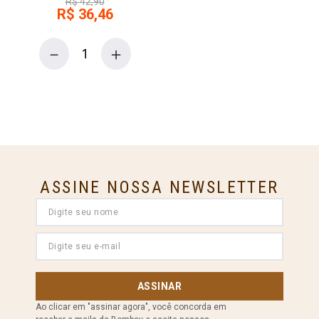
R$
42
,
90
R$
36
,
46
－
＋
ASSINE NOSSA NEWSLETTER
ASSINAR
Ao clicar em "assinar agora", você concorda em