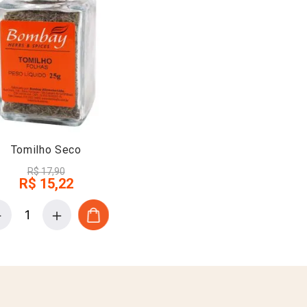
Tomilho Seco
R$
17
,
90
R$
15
,
22
－
＋