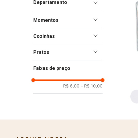
Ervas e Especiarias
Momentos
Aperitivos
Cozinhas
Italiana
Pratos
Francesa
Aves
Mediterrânea
Faixas de preço
Batatas
Espanhola
Carne Bovina
R$ 6,00
–
R$ 10,00
Legumes e Verduras
Massas
Ovos
Peixes
Pizzas