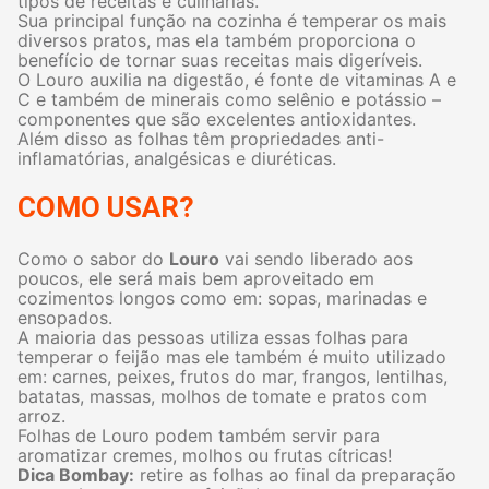
tipos de receitas e culinárias.
Sua principal função na cozinha é temperar os mais
diversos pratos, mas ela também proporciona o
benefício de tornar suas receitas mais digeríveis.
O Louro auxilia na digestão, é fonte de vitaminas A e
C e também de minerais como selênio e potássio –
componentes que são excelentes antioxidantes.
Além disso as folhas têm propriedades anti-
inflamatórias, analgésicas e diuréticas.
COMO USAR?
Como o sabor do
Louro
vai sendo liberado aos
poucos, ele será mais bem aproveitado em
cozimentos longos como em: sopas, marinadas e
ensopados.
A maioria das pessoas utiliza essas folhas para
temperar o feijão mas ele também é muito utilizado
em: carnes, peixes, frutos do mar, frangos, lentilhas,
batatas, massas, molhos de tomate e pratos com
arroz.
Folhas de Louro podem também servir para
aromatizar cremes, molhos ou frutas cítricas!
Dica Bombay:
retire as folhas ao final da preparação