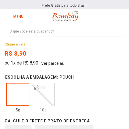
Frete Grátis para todo Brasil!
O que você está buscando?
Folha de Louro
Clique e veja!
R$
8
,
90
ou
1
x de
R$
8
,
90
Ver parcelas
:
POUCH
5g
10g