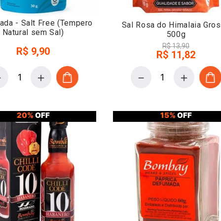
lada - Salt Free (Tempero
Sal Rosa do Himalaia Gro
Natural sem Sal)
500g
R$
13
,
90
R$
9
,
90
R$
11
,
82
－
＋
－
＋
20%
OFF
15%
OFF