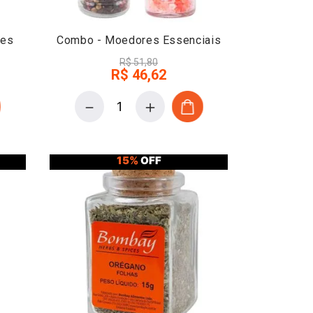
nes
Combo - Moedores Essenciais
R$
51
,
80
R$
46
,
62
－
＋
15%
OFF