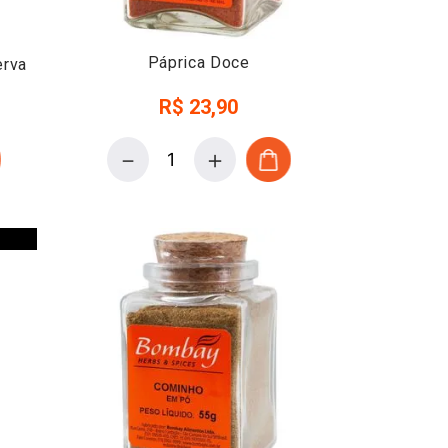
Páprica Doce
erva
R$
23
,
90
－
＋