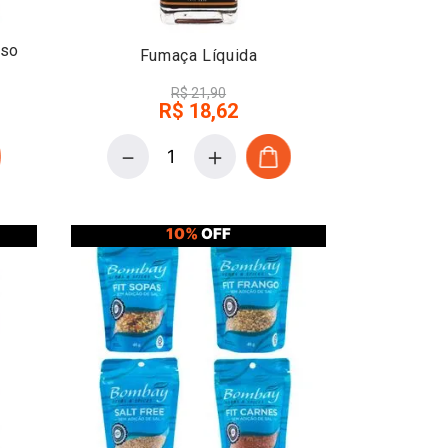
sso
Fumaça Líquida
R$
21
,
90
R$
18
,
62
－
＋
10%
OFF