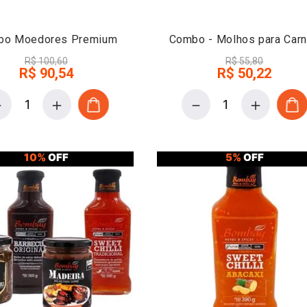
bo Moedores Premium
Combo - Molhos para Car
R$
100
,
60
R$
55
,
80
R$
90
,
54
R$
50
,
22
－
＋
－
＋
10%
OFF
5%
OFF