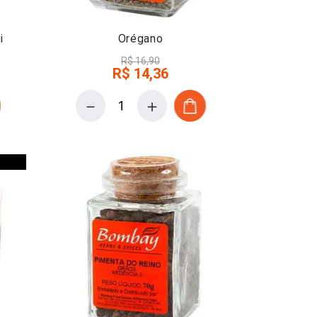
i
Orégano
R$
16
,
90
R$
14
,
36
－
＋