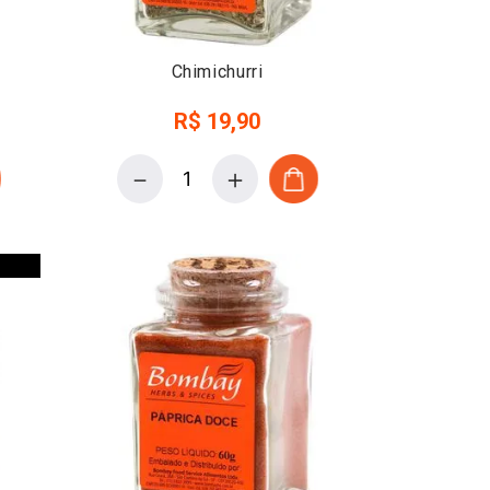
Chimichurri
R$
19
,
90
－
＋