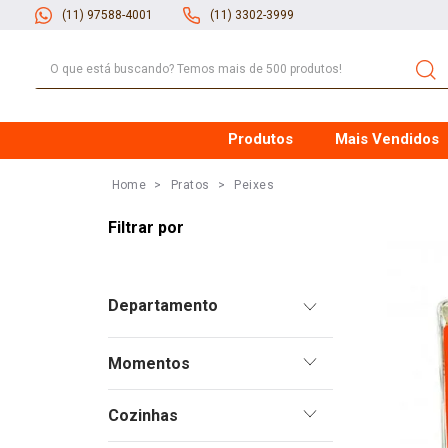
(11) 97588-4001
(11) 3302-3999
O que está buscando? Temos mais de 500 produtos!
Produtos
Mais Vendidos
Pratos
Peixes
Ervas e Especiarias
Momentos
Pimentas
Churrasco
Molhos
Cozinhas
Drinks
Especialidades