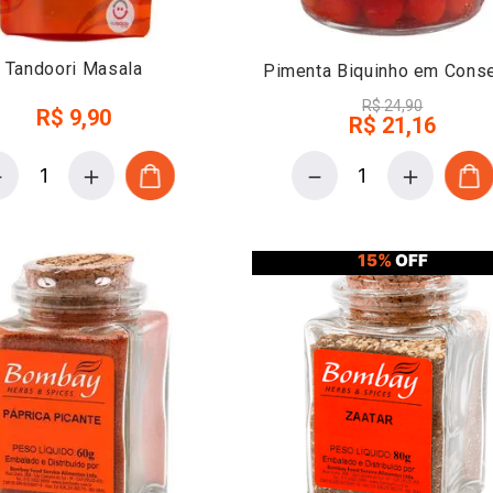
Tandoori Masala
Pimenta Biquinho em Cons
R$
24
,
90
R$
9
,
90
R$
21
,
16
－
＋
－
＋
15%
OFF