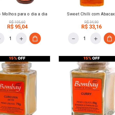
Molhos para o dia a dia
Sweet Chilli com Abacax
R$
105
,
60
R$
34
,
90
R$
95
,
04
R$
33
,
16
－
＋
－
＋
15%
OFF
15%
OFF