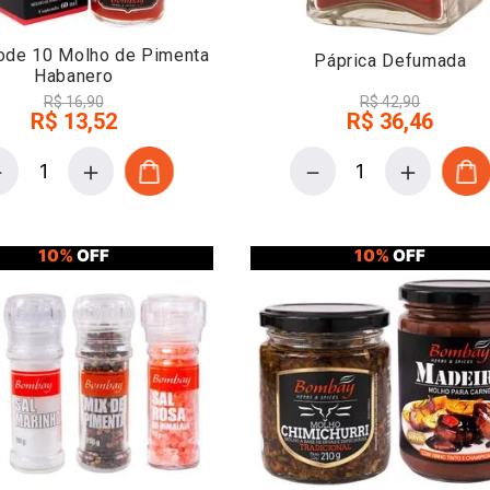
Code 10 Molho de Pimenta
Páprica Defumada
Habanero
R$
16
,
90
R$
42
,
90
R$
13
,
52
R$
36
,
46
－
＋
－
＋
10%
OFF
10%
OFF