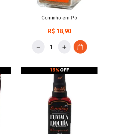
Cominho em Pó
R$
18
,
90
－
＋
15%
OFF