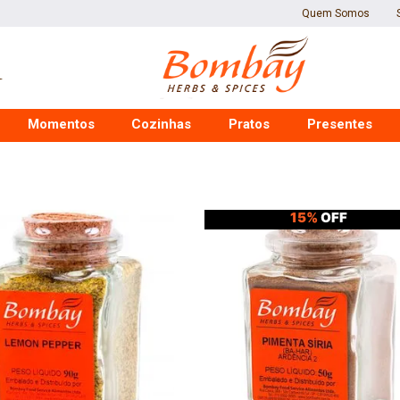
Quem Somos
Momentos
Cozinhas
Pratos
Presentes
15%
OFF