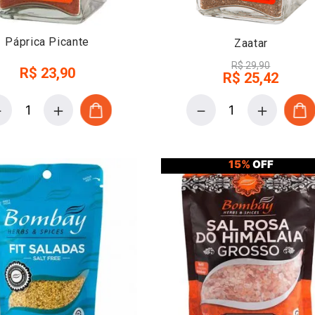
Páprica Picante
Zaatar
R$
29
,
90
R$
23
,
90
R$
25
,
42
－
＋
－
＋
15%
OFF