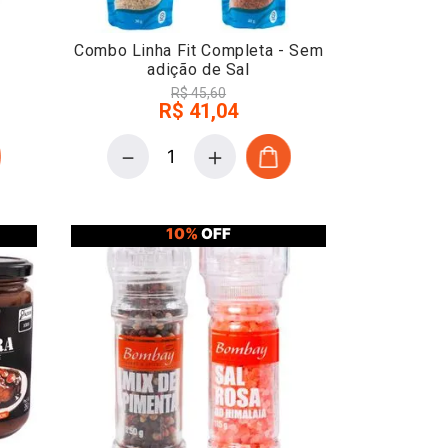
Combo Linha Fit Completa - Sem
adição de Sal
R$
45
,
60
R$
41
,
04
－
＋
10%
OFF