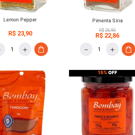
Lemon Pepper
Pimenta Síria
R$
26
,
90
R$
23
,
90
R$
22
,
86
－
＋
－
＋
15%
OFF