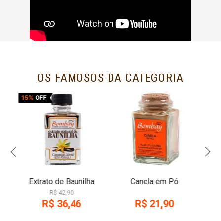
OS FAMOSOS DA CATEGORIA
15%
OFF
Extrato de Baunilha
Canela em Pó
R$
42
,
90
R$
36
,
46
R$
21
,
90