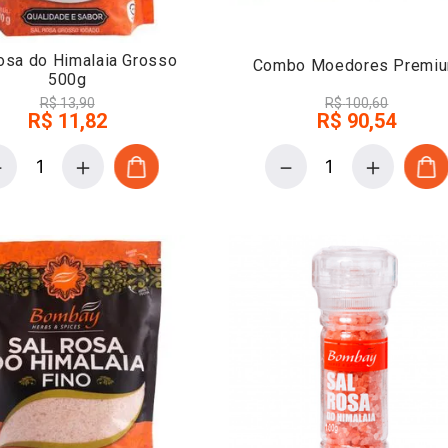
osa do Himalaia Grosso
Combo Moedores Premi
500g
R$
13
,
90
R$
100
,
60
R$
11
,
82
R$
90
,
54
－
＋
－
＋