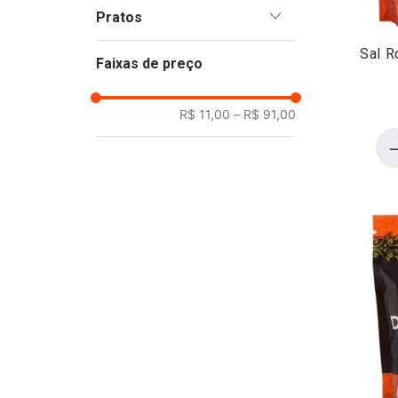
Italiana
Pratos
Brasileira
Sal R
Arroz
Indiana
Faixas de preço
Aves
Asiática
Batatas
Oriente Médio
R$ 11,00
–
R$ 91,00
Carne Bovina
Mediterrânea
Carne de Porco
Espanhola
Frutos do Mar
Legumes e Verduras
Massas
Ovos
Pães