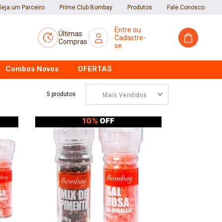
Seja um Parceiro
Prime Club Bombay
Produtos
Fale Conosco
Últimas
Compras
Combos Novos
OFERTAS
5
produtos
Mais Vendidos
10%
OFF