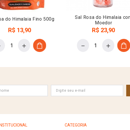
Sal Rosa do Himalaia co
sa do Himalaia Fino 500g
Moedor
R$
13
,
90
R$
23
,
90
－
＋
－
＋
INSTITUCIONAL
CATEGORIA