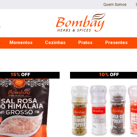
Quem Somos
Momentos
Cozinhas
Pratos
Presentes
15%
OFF
10%
OFF