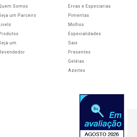
Quem Somos
Ervas e Especiarias
Seja um Parceiro
Pimentas
Livelo
Molhos
Produtos
Especialidades
Seja um
Sais
Revendedor
Presentes
Geléias
Azeites