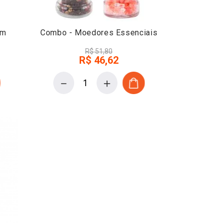
um
Combo - Moedores Essenciais
R$
51
,
80
R$
46
,
62
－
＋