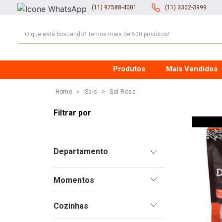
(11) 97588-4001
(11) 3302-3999
O que está buscando? Temos mais de 500 produtos!
Produtos
Mais Vendidos
Sais
Sal Rosa
Pimentas
Momentos
Sais
Saúde
Moedores
Cozinhas
Aperitivos