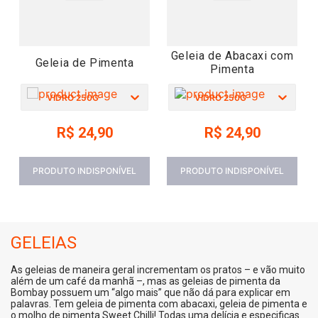
Geleia de Abacaxi com
Geleia de Pimenta
Pimenta
VIDRO 250G
VIDRO 250G
R$
24
,
90
R$
24
,
90
GELEIAS
As geleias de maneira geral incrementam os pratos – e vão muito
além de um café da manhã –, mas as geleias de pimenta da
Bombay possuem um “algo mais” que não dá para explicar em
palavras. Tem geleia de pimenta com abacaxi, geleia de pimenta e
o molho de pimenta Sweet Chilli! Todas uma delícia e especificas