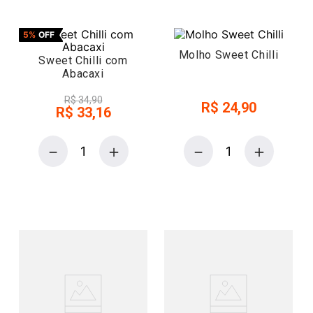
5%
OFF
Molho Sweet Chilli
Sweet Chilli com
Abacaxi
R$
34
,
90
R$
24
,
90
R$
33
,
16
－
＋
－
＋