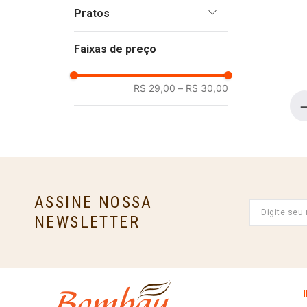
Asiática
Pratos
Americana
Arroz
Thay
Faixas de preço
Aves
Batatas
R$ 29,00
–
R$ 30,00
Carne Bovina
Carne de Porco
Frutos do Mar
Massas
Peixes
ASSINE NOSSA
Pizzas
NEWSLETTER
Queijos