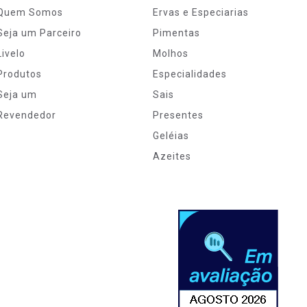
Quem Somos
Ervas e Especiarias
Seja um Parceiro
Pimentas
Livelo
Molhos
Produtos
Especialidades
Seja um
Sais
Revendedor
Presentes
Geléias
Azeites