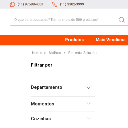
(11) 97588-4001
(11) 3302-3999
O que está buscando? Temos mais de 500 produtos!
Produtos
Mais Vendidos
Molhos
Pimenta Sriracha
Pimentas
Momentos
Molhos
Aperitivos
Cozinhas