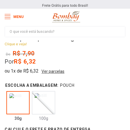
Frete Grátis para todo Brasil!
O que você está buscando?
Tempero para Frango
Clique e veja!
R$
7
,
90
De
Por
R$
6
,
32
ou
1
x de
R$
6
,
32
Ver parcelas
:
POUCH
30g
100g