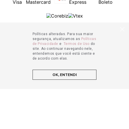
Políticas alteradas. Para sua maior
segurança, atualizamos as
Políticas
de Privacidade
e
Termos de Uso
do
site. Ao continuar navegando nele,
entendemos que você está ciente e
de acordo com elas.
OK, ENTENDI
ADICIONAR AO CARRINHO
© 2021 - Bombay Herbs & Spices. Todos os direitos reservados.
CNPJ: 33.055.197/0001-15