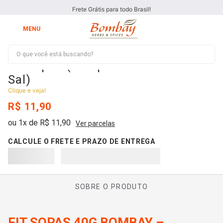
Frete Grátis para todo Brasil!
O que você está buscando?
Fit Sopas (Tempero Natural sem
Sal)
Clique e veja!
R$
11
,
90
ou
1
x de
R$
11
,
90
Ver parcelas
SOBRE O PRODUTO
FIT SOPAS 40G BOMBAY –