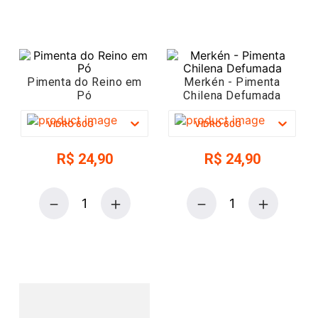
Pimenta do Reino em
Merkén - Pimenta
Pó
Chilena Defumada
VIDRO 60G
VIDRO 60G
R$
24
,
90
R$
24
,
90
－
＋
－
＋