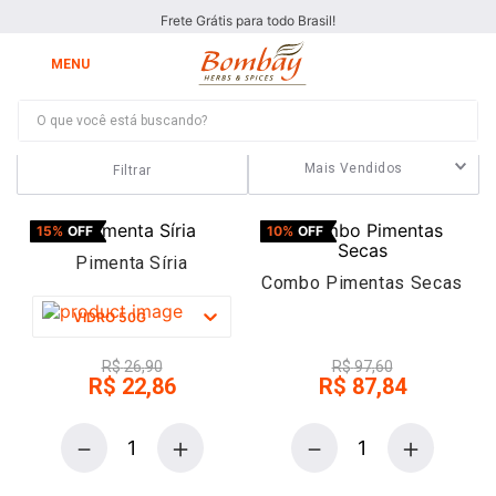
Frete Grátis para todo Brasil!
O que você está buscando?
Pimentas
Pimenta Em Pó
Mais Vendidos
Filtrar
15%
OFF
10%
OFF
Pimenta Síria
Combo Pimentas Secas
VIDRO 50G
R$
26
,
90
R$
97
,
60
R$
22
,
86
R$
87
,
84
－
＋
－
＋