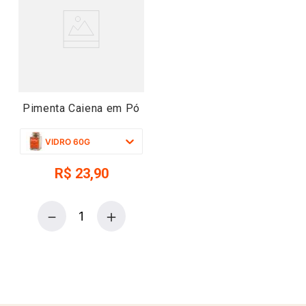
Pimenta Caiena em Pó
VIDRO 60G
R$
23
,
90
－
＋